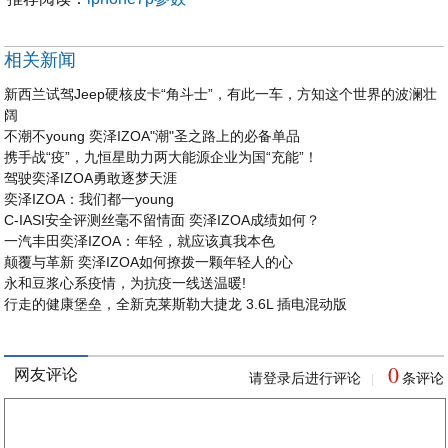
相关新闻
新西兰试驾Jeep硬核皮卡“角斗士”，有此一车，方知这个世界的波澜壮
阔
不潮不young 奕泽IZOA"潮"圣之路上的必备单品
携手战“疫”，九恒星助力两大能源企业为国“充能”！
驾驶奕泽IZOA勇敢逐梦天涯
奕泽IZOA：我们都一young
C-IASI安全评测丝毫不留情面 奕泽IZOA成绩如何？
一汽丰田奕泽IZOA：年轻，就应该真我本色
颠覆与革新 奕泽IZOA如何撩拨一颗年轻人的心
永和豆浆心系疫情，为抗疫一线送温暖!
行走的健康堡垒，全新克莱斯勒大捷龙 3.6L 插电混动版
0
网友评论
请登录后进行评论
条评论
|