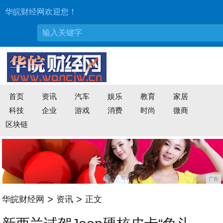
华皖财经网欢迎您！
首页
资讯
汽车
娱乐
教育
家居
科技
企业
游戏
消费
时尚
微商
区块链
广告
>
>
华皖财经网
资讯
正文