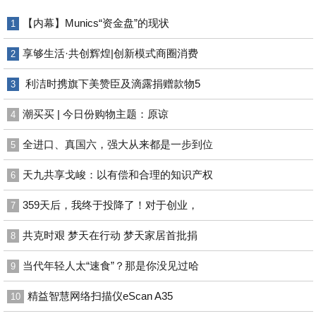
【内幕】Munics“资金盘”的现状
1
享够生活·共创辉煌|创新模式商圈消费
2
利洁时携旗下美赞臣及滴露捐赠款物5
3
潮买买 | 今日份购物主题：原谅
4
全进口、真国六，强大从来都是一步到位
5
天九共享戈峻：以有偿和合理的知识产权
6
359天后，我终于投降了！对于创业，
7
共克时艰 梦天在行动 梦天家居首批捐
8
当代年轻人太“速食”？那是你没见过哈
9
精益智慧网络扫描仪eScan A35
10