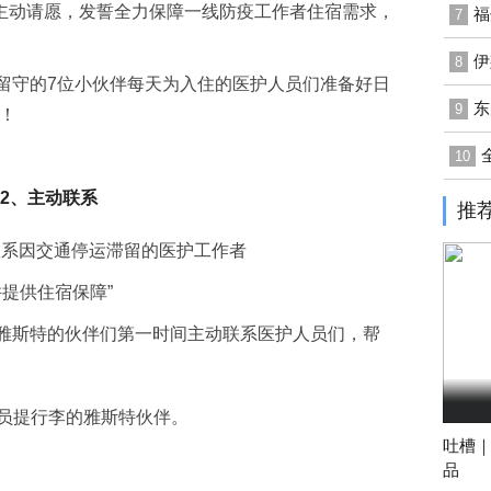
主动请愿，发誓全力保障一线防疫工作者住宿需求，
福
7
伊
8
守的7位小伙伴每天为入住的医护人员们准备好日
东
9
！
10
2、主动联系
推
联系因交通停运滞留的医护工作者
并提供住宿保障”
斯特的伙伴们第一时间主动联系医护人员们，帮
员提行李的雅斯特伙伴。
吐槽｜
品