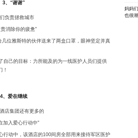
3、“谢谢”
妈妈
也很
你们负责拯救城市
责消除你的疲惫”
给几位雅斯特的伙伴送来了两盒口罩，眼神坚定并真
自己的目标：力所能及的为一线医护人员们提供
们！
4、爱在继续
特酒店集团还有更多的
在加入爱心行动中”
行动中，该酒店的100间房全部用来接待军区医护