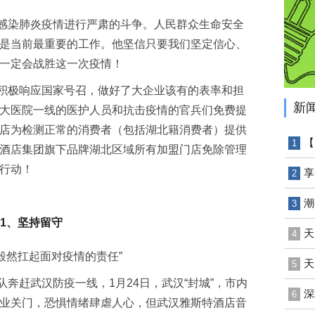
染肺炎疫情进行严肃的斗争。人民群众生命安全
是当前最重要的工作。他坚信只要我们坚定信心、
一定会战胜这一次疫情！
极响应国家号召，做好了大企业该有的表率和担
新
大医院一线的医护人员和抗击疫情的官兵们免费提
店为检测正常的消费者（包括湖北籍消费者）提供
【
1
酒店集团旗下品牌湖北区域所有加盟门店免除管理
行动！
享
2
潮
3
1、坚持留守
天
4
人毅然扛起面对疫情的责任”
天
5
赶武汉防疫一线，1月24日，武汉“封城”，市内
深
6
业关门，恐惧情绪肆虐人心，但武汉雅斯特酒店音