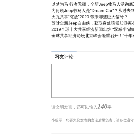
以梦为马 行者无疆，全新Jeep牧马人活彻
为何说Jeep牧马人是"Dream Car"？从过去
天九共享“绽放”2020 带来哪些巨大信号？
驾驶全新Jeep自由侠，获取身处喧嚣却游离
2019全球十大共享经济新闻出炉 “双减半”
全球共享经济论坛北京峰会隆重召开！“十年
网友评论
140
请文明发言，
还可以输入
字
小提示：您要为您发表的言论后果负责，请各位遵守