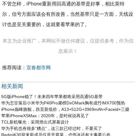
不管怎样，iPhone重新用回高通的基带是好事，相比英特
尔，信号方面应该会有所改善，当然基带只是一方面，天线设
计也是至关重要的，这就要看苹果的了。
本文为企业推广，本网站不做任何建议，仅提供参考，作为信
息展示！
推荐阅读：
宜春都市网
相关新闻
5G版iPhone稳了！未来四年苹果都将采用高通5G基带
华为怎甘落后小米华为P40Pro屠榜DxOMark胸有成竹IMX700预热
iPhone巅峰旗舰，跌至新低价，A13+512G+3969mAh+Faceid+三摄
苹果iPhoneXSMax：2020年，是时候说再见了
TCL新机曝光：采用滑出式屏幕设计
华为手机也有很多“糟点”，这三款已经过时，不要买了
RedmiK30迎来新成员仅是开胃菜，卢伟冰还有大事要公布