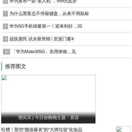
华为发布一款“老人机”，999元起步
6
为什么黑客总不停敲键盘，从来不用鼠标
7
华为5G手机销量第一！迎来利好，20
8
战疫惠民 试水新营销 ∣ 皇派门窗4
9
「华为Mate305G」实用体验，见
10
推荐图文
潮买买 | 今日份购物主题：原谅
吐槽｜那些“颜值爆表”的“大牌垃圾”化妆品