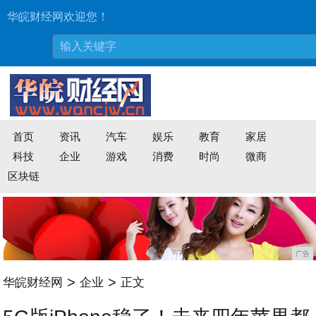
华皖财经网欢迎您！
首页
资讯
汽车
娱乐
教育
家居
科技
企业
游戏
消费
时尚
微商
区块链
广告
>
>
华皖财经网
企业
正文