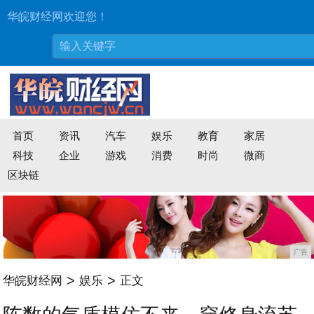
华皖财经网欢迎您！
首页
资讯
汽车
娱乐
教育
家居
科技
企业
游戏
消费
时尚
微商
区块链
广告
>
>
华皖财经网
娱乐
正文