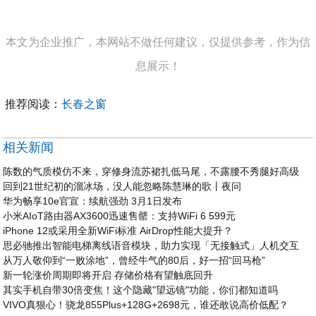
本文为企业推广，本网站不做任何建议，仅提供参考，作为信
息展示！
推荐阅读：
长春之窗
相关新闻
陈数的气质模仿不来，穿修身流苏裙扎低马尾，不露腰不秀腿好高级
回到21世纪初的溜冰场，没人能忽略陈慧琳的歌丨夜问
华为畅享10e官宣：续航强劲 3月1日发布
小米AIoT路由器AX3600迅速售罄：支持WiFi 6 599元
iPhone 12或采用全新WiFi标准 AirDrop性能大提升？
思必驰推出智能电梯离线语音模块，助力实现「无接触式」人机交互
从万人敬仰到“一败涂地”，曾经牛气的80后，好一招“回马枪”
新一轮涨价周期即将开启 存储价格有望触底回升
其实手机自带30倍变焦！这个隐藏"望远镜"功能，你们都知道吗
VIVO真狠心！骁龙855Plus+128G+2698元，谁还敢说高价低配？