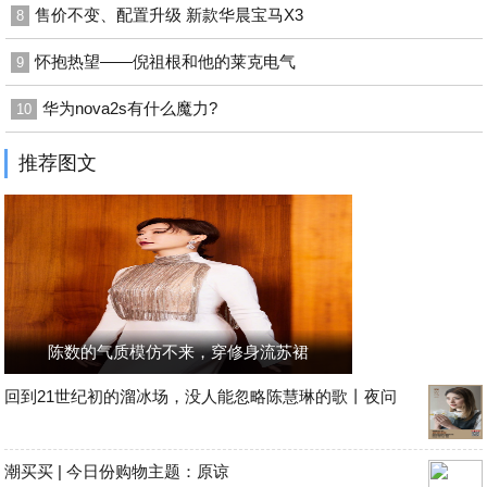
售价不变、配置升级 新款华晨宝马X3
8
怀抱热望——倪祖根和他的莱克电气
9
华为nova2s有什么魔力?
10
推荐图文
陈数的气质模仿不来，穿修身流苏裙
回到21世纪初的溜冰场，没人能忽略陈慧琳的歌丨夜问
潮买买 | 今日份购物主题：原谅