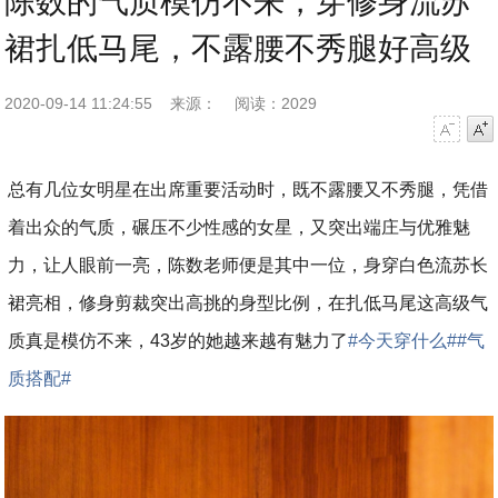
陈数的气质模仿不来，穿修身流苏
裙扎低马尾，不露腰不秀腿好高级
2020-09-14 11:24:55
来源：
阅读：2029
字号减小
字号增大
总有几位女明星在出席重要活动时，既不露腰又不秀腿，凭借
着出众的气质，碾压不少性感的女星，又突出端庄与优雅魅
力，让人眼前一亮，陈数老师便是其中一位，身穿白色流苏长
裙亮相，修身剪裁突出高挑的身型比例，在扎低马尾这高级气
质真是模仿不来，43岁的她越来越有魅力了
#今天穿什么#
#气
质搭配#