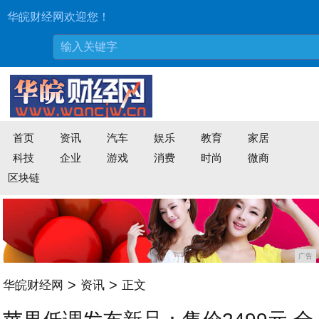
华皖财经网欢迎您！
首页
资讯
汽车
娱乐
教育
家居
科技
企业
游戏
消费
时尚
微商
区块链
广告
>
>
华皖财经网
资讯
正文