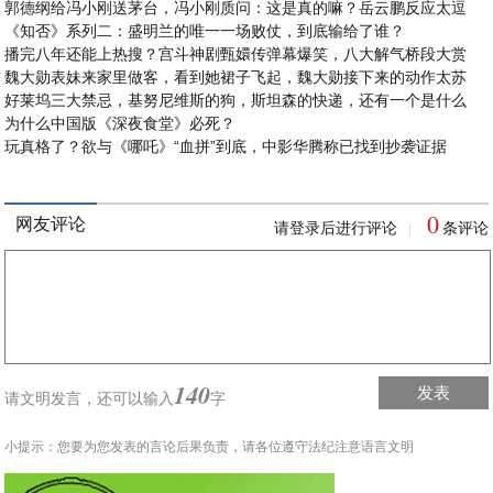
郭德纲给冯小刚送茅台，冯小刚质问：这是真的嘛？岳云鹏反应太逗
《知否》系列二：盛明兰的唯一一场败仗，到底输给了谁？
播完八年还能上热搜？宫斗神剧甄嬛传弹幕爆笑，八大解气桥段大赏
魏大勋表妹来家里做客，看到她裙子飞起，魏大勋接下来的动作太苏
好莱坞三大禁忌，基努尼维斯的狗，斯坦森的快递，还有一个是什么
为什么中国版《深夜食堂》必死？
玩真格了？欲与《哪吒》“血拼”到底，中影华腾称已找到抄袭证据
0
网友评论
请登录后进行评论
条评论
|
140
发表
请文明发言，
还可以输入
字
小提示：您要为您发表的言论后果负责，请各位遵守法纪注意语言文明