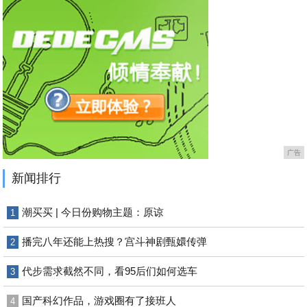
广告
新闻排行
潮买买 | 今日份购物主题：原谅
1
播完八年还能上热搜？宫斗神剧甄嬛传弹
2
代步需求截然不同，看95后们如何选车
3
国产科幻作品，游戏圈有了接班人
4