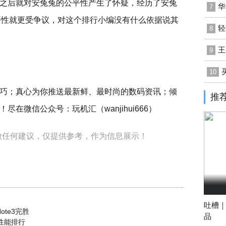
之后就对安兔兔的公平性产生了怀疑，经历了安兔
华
7
平性就更受争议，对这个排行小编没有什么依据说其
轻
8
王
9
10
巧；真心为你推送最新鲜、最时尚的数码资讯；倾
推
在微信公众号：玩机汇（wanjihui666）
做任何建议，仅提供参考，作为信息展示！
吐槽｜
te3完胜
品
U性能排行