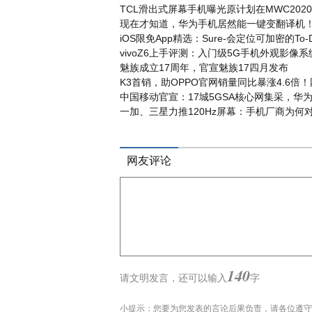
TCL滑出式屏幕手机曝光原计划在MWC202
现在才知道，华为手机居然能一键变翻译机
iOS限免App精选：Sure-会定位可加密的To
vivoZ6上手评测：入门级5G手机外观影像
魅族成立17周年，官宣魅族17四月发布
K3首销，助OPPO官网销量同比暴涨4.6倍！
中国移动官宣：17城5GSA核心网集采，华
一加、三星力推120Hz屏幕：手机厂商为何
网友评论
140
请文明发言，
还可以输入
字
小提示：您要为您发表的言论后果负责，请各位遵守