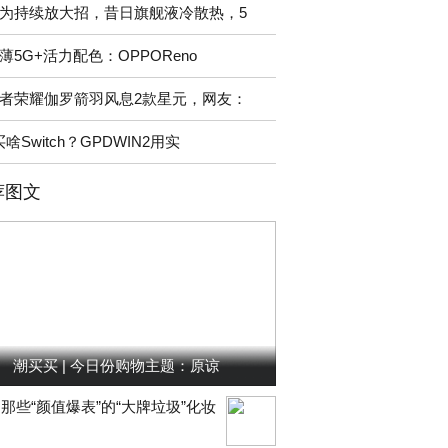
为持续放大招，昔日旗舰液冷散热，5
薄5G+活力配色：OPPOReno
者荣耀伽罗箭羽风息2款星元，网友：
买啥Switch？GPDWIN2用实
荐图文
潮买买 | 今日份购物主题：原谅
那些“颜值爆表”的“大牌垃圾”化妆