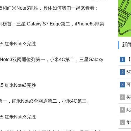
和红米Note3完胜，具体如何我们一起来看看：
星 Galaxy S7 Edge第二，iPhone6s排第
新
【
te3双网通位列第一，小米4C第二，三星Galaxy
1
5
2
可
3
买
4
一，红米Note3全网通第二，小米4C第三。
此
5
华
6