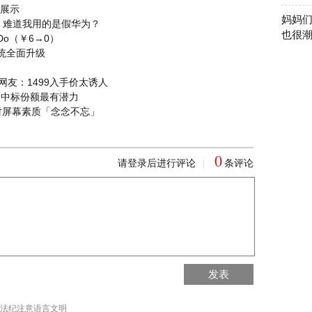
0展示
妈妈
！难道我用的是假华为？
也很
-Do（￥6→0）
系统全面升级
网友：1499入手价太诱人
为中标份额最有潜力
对屏幕素质「念念不忘」
0
请登录后进行评论
条评论
|
回到首页
发表
回到顶部
法纪注意语言文明