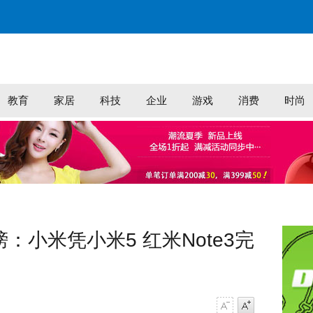
教育
家居
科技
企业
游戏
消费
时尚
：小米凭小米5 红米Note3完
字号减小
字号增大