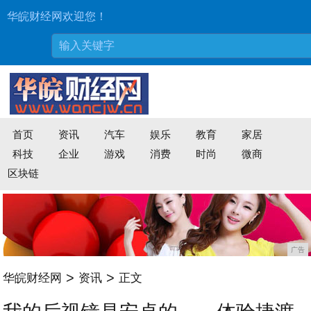
华皖财经网欢迎您！
首页
资讯
汽车
娱乐
教育
家居
科技
企业
游戏
消费
时尚
微商
区块链
广告
>
>
华皖财经网
资讯
正文