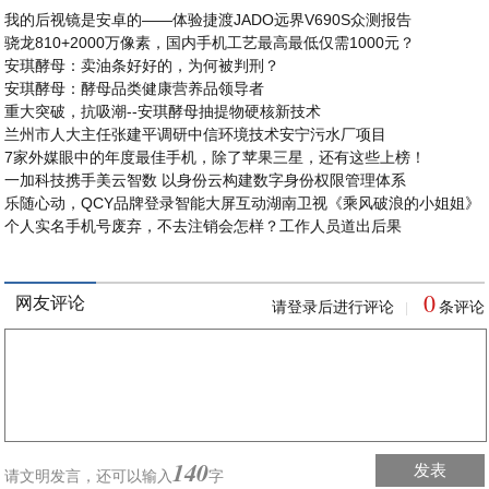
我的后视镜是安卓的——体验捷渡JADO远界V690S众测报告
骁龙810+2000万像素，国内手机工艺最高最低仅需1000元？
安琪酵母：卖油条好好的，为何被判刑？
安琪酵母：酵母品类健康营养品领导者
重大突破，抗吸潮--安琪酵母抽提物硬核新技术
兰州市人大主任张建平调研中信环境技术安宁污水厂项目
7家外媒眼中的年度最佳手机，除了苹果三星，还有这些上榜！
一加科技携手美云智数 以身份云构建数字身份权限管理体系
乐随心动，QCY品牌登录智能大屏互动湖南卫视《乘风破浪的小姐姐》
个人实名手机号废弃，不去注销会怎样？工作人员道出后果
0
网友评论
请登录后进行评论
条评论
|
140
发表
请文明发言，
还可以输入
字