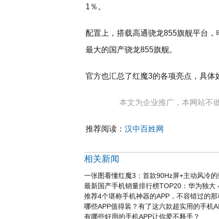
1％。
配置上，搭载高通骁龙855旗舰平台，
最大的国产骁龙855旗舰。
官方也汇总了红魔3的各项亮点，具体
本文为企业推广，本网站不
推荐阅读：
汉中百姓网
相关新闻
一张图看懂红魔3：首款90Hz屏+主动风冷的
最新国产手机销量排行榜TOP20：华为独大
推荐4个堪称手机神器的APP，不容错过的那
哪些APP值得装？有了这六款超实用的手机A
有哪些好用的手机APP让你爱不释手？