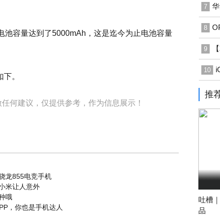
华
7
O
8
电池容量达到了5000mAh，这是迄今为止电池容量
【
9
10
如下。
推
做任何建议，仅提供参考，作为信息展示！
骁龙855电竞手机
 小米让人意外
种哦
吐槽｜
PP，你也是手机达人
品