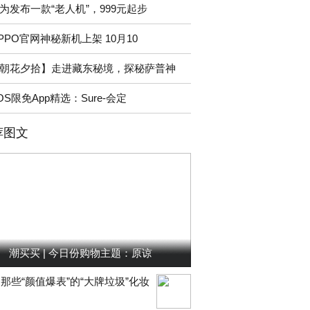
为发布一款“老人机”，999元起步
PPO官网神秘新机上架 10月10
朝花夕拾】走进藏东秘境，探秘萨普神
iOS限免App精选：Sure-会定
荐图文
潮买买 | 今日份购物主题：原谅
那些“颜值爆表”的“大牌垃圾”化妆