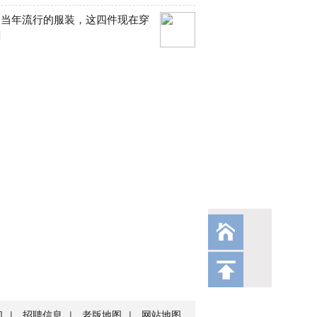
们当年流行的服装，这四件现在穿
潮
们
|
招聘信息
|
老版地图
|
网站地图