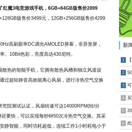
魔3电竞游戏手机，6GB+64GB版售价2899
+128GB版售价3499元，12GB+256GB版售价4299
0Hz高刷新率DC调光AMOLED屏幕，非异形屏，
新
率、10Bit色彩，亮度高达430尼特。
【
1
扇散热的智能手机，它拥有散热风槽和独立风道设
5
2
通过超轻静音高效能离心风扇，进行冷热空气交换
可
3
买
4
院测试认证，风扇转速可达14000RPM(转/分
​
5
分钟还要快，可以实现每秒钟50次冷热空气交换。其采
此
6
安静智能，同时功耗超低，连续工作1小时耗电小于