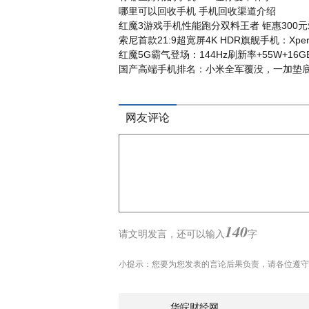
哪里可以回收手机 手机回收渠道介绍
红魔3游戏手机性能跑分双料王者 钜惠300
索尼首款21:9超宽屏4K HDR旗舰手机：Xperi
红魔5G霸气登场：144Hz刷新率+55W+1
国产高端手机排名：小米全军覆没，一加垫
网友评论
140
请文明发言，
还可以输入
字
小提示：您要为您发表的言论后果负责，请各位遵守
华皖财经网