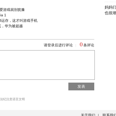
妈妈
元爱游戏就别犹豫
也很
a 1
6GB运存，这才叫游戏手机
底，华为被超越
0
请登录后进行评论
条评论
|
回到首页
发表
回到顶部
法纪注意语言文明
关于我们
|
联系我