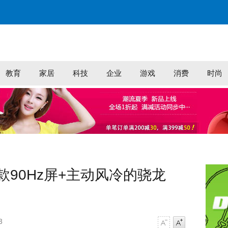
教育
家居
科技
企业
游戏
消费
时尚
90Hz屏+主动风冷的骁龙
3
字号减小
字号增大