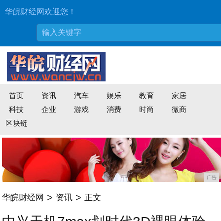
华皖财经网欢迎您！
首页
资讯
汽车
娱乐
教育
家居
科技
企业
游戏
消费
时尚
微商
区块链
广告
>
>
华皖财经网
资讯
正文