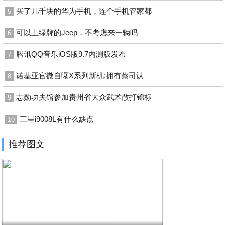
买了几千块的华为手机，连个手机管家都
5
可以上绿牌的Jeep，不考虑来一辆吗
6
腾讯QQ音乐iOS版9.7内测版发布
7
诺基亚官微自曝X系列新机:拥有蔡司认
8
志勋功夫馆参加贵州省大众武术散打锦标
9
三星i9008L有什么缺点
10
推荐图文