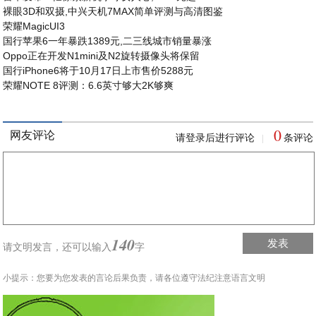
裸眼3D和双摄,中兴天机7MAX简单评测与高清图鉴
荣耀MagicUI3
国行苹果6一年暴跌1389元,二三线城市销量暴涨
Oppo正在开发N1mini及N2旋转摄像头将保留
国行iPhone6将于10月17日上市售价5288元
荣耀NOTE 8评测：6.6英寸够大2K够爽
0
网友评论
请登录后进行评论
条评论
|
140
发表
请文明发言，
还可以输入
字
小提示：您要为您发表的言论后果负责，请各位遵守法纪注意语言文明