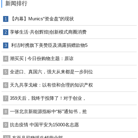
新闻排行
【内幕】Munics“资金盘”的现状
1
享够生活·共创辉煌|创新模式商圈消费
2
利洁时携旗下美赞臣及滴露捐赠款物5
3
潮买买 | 今日份购物主题：原谅
4
全进口、真国六，强大从来都是一步到位
5
天九共享戈峻：以有偿和合理的知识产权
6
359天后，我终于投降了！对于创业，
7
一张北京新能源指标中“标”通知书，抢
8
抗击疫情 中国平安为15000名志愿
9
东至县司晓瑶生鲜营业部