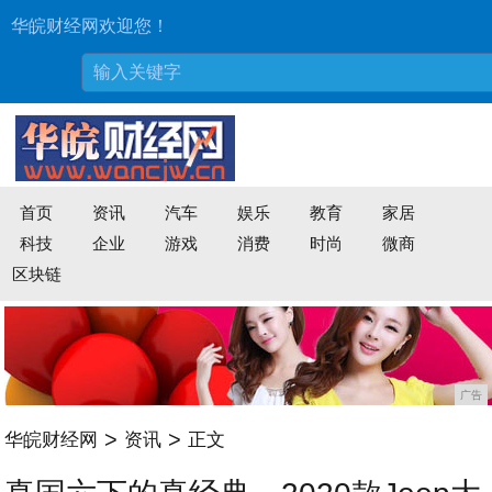
华皖财经网欢迎您！
首页
资讯
汽车
娱乐
教育
家居
科技
企业
游戏
消费
时尚
微商
区块链
广告
>
>
华皖财经网
资讯
正文