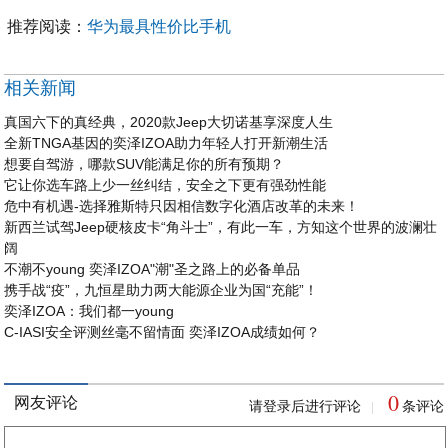
推荐阅读：
华为最具性价比手机
相关新闻
真国六下的真经典，2020款Jeep大切诺基享深度人生
全新TNGA基因的奕泽IZOA助力年轻人打开新潮生活
想要自驾游，哪款SUV能满足你的所有预期？
它让你选车路上少一丝纠结，安全之下更有强劲性能
危中有机遇-选择雅斯特只因相信数字化酒店改革的未来！
新西兰试驾Jeep硬核皮卡“角斗士”，有此一车，方知这个世界的波澜壮
阔
不潮不young 奕泽IZOA"潮"圣之路上的必备单品
携手战“疫”，九恒星助力两大能源企业为国“充能”！
奕泽IZOA：我们都一young
C-IASI安全评测丝毫不留情面 奕泽IZOA成绩如何？
0
网友评论
请登录后进行评论
条评论
|