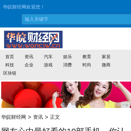
华皖财经网欢迎您！
首页
资讯
汽车
娱乐
教育
家居
科技
企业
游戏
消费
时尚
微商
区块链
广告
>
>
华皖财经网
资讯
正文