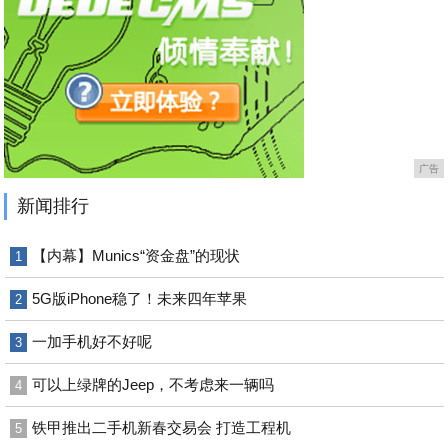
广告
新闻排行
【内幕】Munics“资金盘”的现状
1
5G版iPhone稳了！未来四年苹果
2
一加手机好不好呢
3
可以上绿牌的Jeep，不考虑来一辆吗
4
铁甲推出二手机新春交易会 打造工程机
5