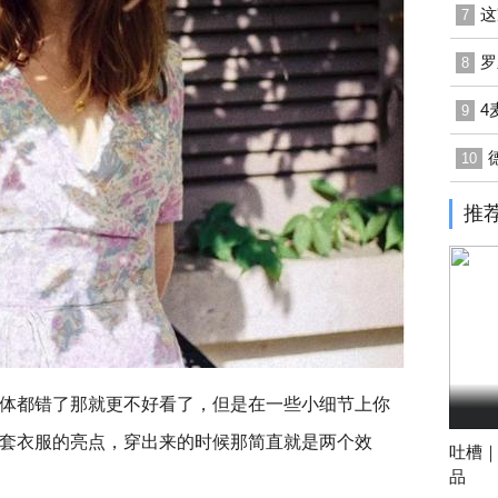
这
7
罗
8
4
9
10
推
体都错了那就更不好看了，但是在一些小细节上你
套衣服的亮点，穿出来的时候那简直就是两个效
吐槽｜
品