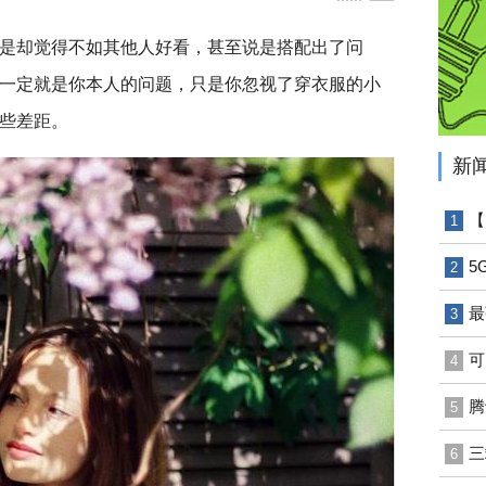
是却觉得不如其他人好看，甚至说是搭配出了问
一定就是你本人的问题，只是你忽视了穿衣服的小
些差距。
新
【
1
5
2
最
3
可
4
腾
5
三
6