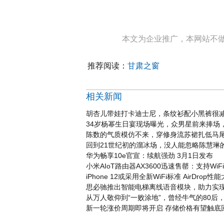
本文为企业推广，本网站不
推荐阅读：
甘肃之窗
相关新闻
胡杏儿带娃打卡迪士尼，条纹衫配小黑裤很减
34岁杨幂生日宴现场曝光，众男星前来捧场
陈数的气质模仿不来，穿修身流苏裙扎低马
回到21世纪初的溜冰场，没人能忽略陈慧琳
华为畅享10e官宣：续航强劲 3月1日发布
小米AIoT路由器AX3600迅速售罄：支持WiFi 
iPhone 12或采用全新WiFi标准 AirDrop
思必驰推出智能电梯离线语音模块，助力实
从万人敬仰到“一败涂地”，曾经牛气的80后，
新一轮涨价周期即将开启 存储价格有望触底