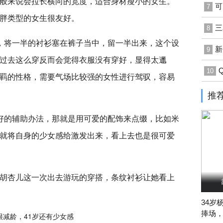
般来说会拉长横向的宽度，适合身材瘦小的女生。
可
7
胖类型的女生很友好。
三
8
，将一半的衬衫塞在裤子当中，留一半出来，这个设
新
9
过去这么穿反而会觉得衣服没有穿好，显得太邋
10
羁的性格，需要气场比较强的女性进行驾驭，容易
推
好的辅助办法，那就是用可爱的配饰来点缀，比如米
就将自身的少女感给激发出来，看上去也是很可爱
胡杏儿这一次出去游玩的穿搭，条纹衬衫让她看上
34岁
捧场