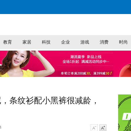
教育
家居
科技
企业
游戏
消费
时尚
尼，条纹衫配小黑裤很减龄，
4
字号减小
字号增大