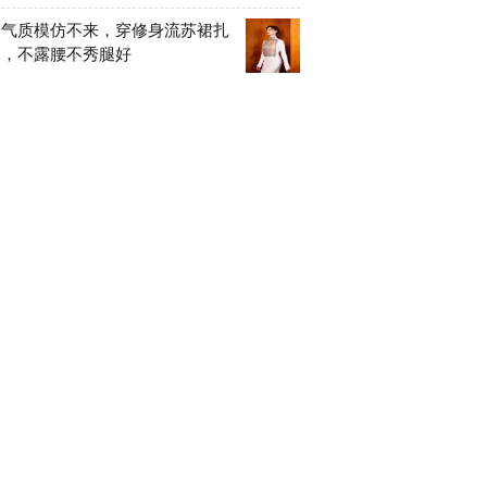
的气质模仿不来，穿修身流苏裙扎
尾，不露腰不秀腿好