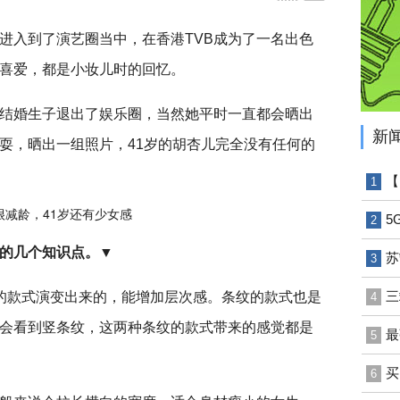
进入到了演艺圈当中，在香港TVB成为了一名出色
喜爱，都是小妆儿时的回忆。
结婚生子退出了娱乐圈，当然她平时一直都会晒出
新
耍，晒出一组照片，41岁的胡杏儿完全没有任何的
【
1
5
2
的几个知识点。
▼
苏
3
三
的款式演变出来的，能增加层次感。条纹的款式也是
4
会看到竖条纹，这两种条纹的款式带来的感觉都是
最
5
买
6