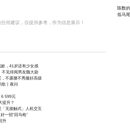
陈数
低马
做任何建议，仅提供参考，作为信息展示！
龄，41岁还有少女感
，不见绯闻男友魏大勋
尾，不露腰不秀腿好高级
的歌丨夜问
6 599元
性能大提升？
现「无接触式」人机交互
好一招“回马枪”
回升