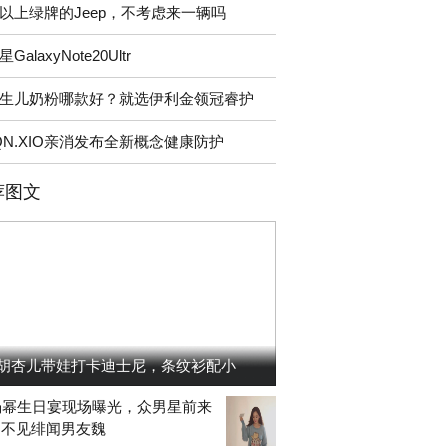
以上绿牌的Jeep，不考虑来一辆吗
星GalaxyNote20Ultr
生儿奶粉哪款好？就选伊利金领冠睿护
QN.XIO亲消发布全新概念健康防护
荐图文
胡杏儿带娃打卡迪士尼，条纹衫配小
杨幂生日宴现场曝光，众男星前来
，不见绯闻男友魏