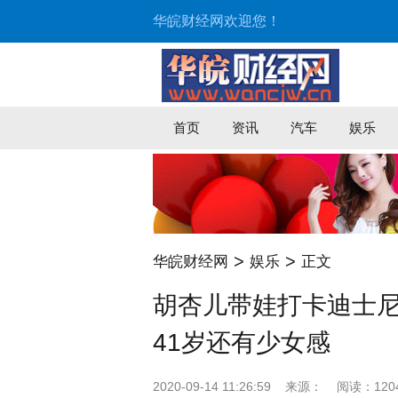
华皖财经网欢迎您！
首页
资讯
汽车
娱乐
>
>
华皖财经网
娱乐
正文
胡杏儿带娃打卡迪士
41岁还有少女感
2020-09-14 11:26:59
来源：
阅读：120