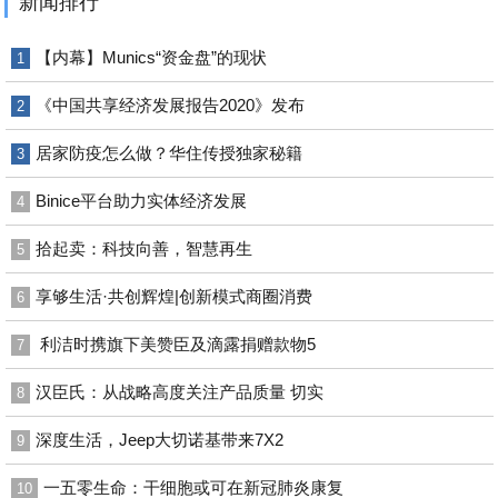
新闻排行
【内幕】Munics“资金盘”的现状
1
《中国共享经济发展报告2020》发布
2
居家防疫怎么做？华住传授独家秘籍
3
Binice平台助力实体经济发展
4
拾起卖：科技向善，智慧再生
5
享够生活·共创辉煌|创新模式商圈消费
6
利洁时携旗下美赞臣及滴露捐赠款物5
7
汉臣氏：从战略高度关注产品质量 切实
8
深度生活，Jeep大切诺基带来7X2
9
一五零生命：干细胞或可在新冠肺炎康复
10