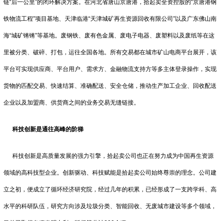
链“后一公里”的闭环解决方案。在河北省唐山京唐港，拾起卖全资控股的“京唐港钢
铁物流工程”项目基地、天津临港“天津城矿再生资源回收有限公司”以及广东佛山南
海“城矿锵锵”等基地。废钢铁、废有色金属、废电子电器、废塑料以及废纸等在这
里被分类、破碎、打包，运往全国各地。所有交易都在城市矿山电商平台展开，该
平台可实现供应商、平台用户、需求方、金融物流支持方等多主体登录操作，实现
货物的匹配交易、快速结算、准确配送、安全仓储，推动生产加工企业、回收配送
企业以及加盟商、供货商之间的业务交易无缝链接。
科技创新是通往高峰的阶梯
科技创新是高质量发展的强力引擎，拾起卖公司也正在努力成为中国再生资源
领域的高科技型企业。创新驱动、科技赋能是拾起卖公司始终尊崇的理念。公司建
立之初，便成立了循环经济研究院，经过几年的积累，已经形成了一支跨学科、高
水平的科研队伍，研究方向涉及垃圾分类、智能回收、无废城市建设等多个领域，