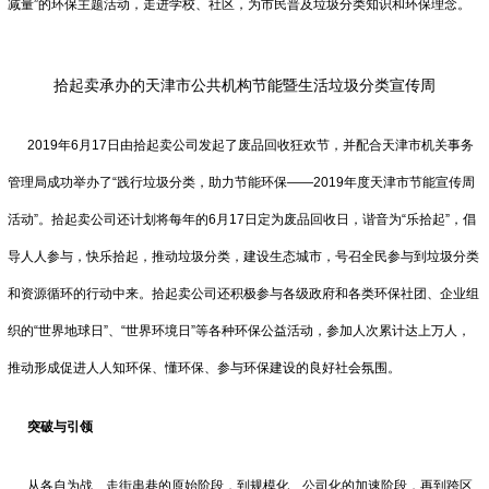
减量”的环保主题活动，走进学校、社区，为市民普及垃圾分类知识和环保理念。
拾起卖承办的天津市公共机构节能暨生活垃圾分类宣传周
2019年6月17日由拾起卖公司发起了废品回收狂欢节，并配合天津市机关事务
管理局成功举办了“践行垃圾分类，助力节能环保——2019年度天津市节能宣传周
活动”。拾起卖公司还计划将每年的6月17日定为废品回收日，谐音为“乐拾起”，倡
导人人参与，快乐拾起，推动垃圾分类，建设生态城市，号召全民参与到垃圾分类
和资源循环的行动中来。拾起卖公司还积极参与各级政府和各类环保社团、企业组
织的“世界地球日”、“世界环境日”等各种环保公益活动，参加人次累计达上万人，
推动形成促进人人知环保、懂环保、参与环保建设的良好社会氛围。
突破与引领
从各自为战、走街串巷的原始阶段，到规模化、公司化的加速阶段，再到跨区