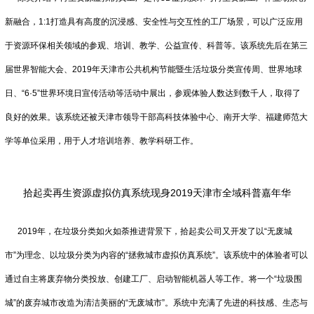
新融合，1:1打造具有高度的沉浸感、安全性与交互性的工厂场景，可以广泛应用
于资源环保相关领域的参观、培训、教学、公益宣传、科普等。该系统先后在第三
届世界智能大会、2019年天津市公共机构节能暨生活垃圾分类宣传周、世界地球
日、“6·5”世界环境日宣传活动等活动中展出，参观体验人数达到数千人，取得了
良好的效果。该系统还被天津市领导干部高科技体验中心、南开大学、福建师范大
学等单位采用，用于人才培训培养、教学科研工作。
拾起卖再生资源虚拟仿真系统现身2019天津市全域科普嘉年华
2019年，在垃圾分类如火如荼推进背景下，拾起卖公司又开发了以“无废城
市”为理念、以垃圾分类为内容的“拯救城市虚拟仿真系统”。该系统中的体验者可以
通过自主将废弃物分类投放、创建工厂、启动智能机器人等工作。将一个“垃圾围
城”的废弃城市改造为清洁美丽的“无废城市”。系统中充满了先进的科技感、生态与