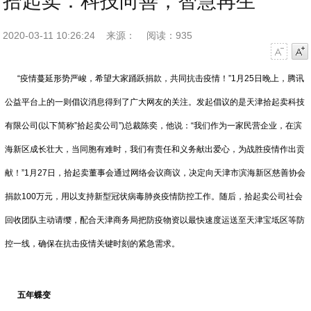
拾起卖：科技向善，智慧再生
2020-03-11 10:26:24
来源：
阅读：935
字号减小
字号增大
“疫情蔓延形势严峻，希望大家踊跃捐款，共同抗击疫情！”1月25日晚上，腾讯
公益平台上的一则倡议消息得到了广大网友的关注。发起倡议的是天津拾起卖科技
有限公司(以下简称”拾起卖公司”)总裁陈奕，他说：“我们作为一家民营企业，在滨
海新区成长壮大，当同胞有难时，我们有责任和义务献出爱心，为战胜疫情作出贡
献！”1月27日，拾起卖董事会通过网络会议商议，决定向天津市滨海新区慈善协会
捐款100万元，用以支持新型冠状病毒肺炎疫情防控工作。随后，拾起卖公司社会
回收团队主动请缨，配合天津商务局把防疫物资以最快速度运送至天津宝坻区等防
控一线，确保在抗击疫情关键时刻的紧急需求。
五年蝶变