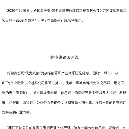
2020年1月6日，拾起卖全资控股“天津塑粒环保科技有限公”10 万吨废塑料加工
项目第一条pet全自动4 万吨 / 年高端生产线顺利投产。
…….
临港废钢破碎线
拾起卖公司“天龙八部”的战略部署和产业体系已见雏形。围绕“一城市·一矿
山”的企业愿景，拾起卖公司将通过努力，使每一座城市都成为取之不尽、用之不
竭的再生资源矿山。通过建设资金链、信息链、物流链三条主链以及人才链、科研
链、品牌链、政策链、公益链五条辅链，形成链条相辅相成、浑然一体的具有拾起
卖特色的产业内核。
“我们更加关注的是再生资源产业的供应链，这是一套包含信息链、资金链、逆