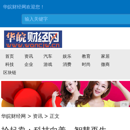
华皖财经网欢迎您！
首页
资讯
汽车
娱乐
教育
家居
科技
企业
游戏
消费
时尚
微商
区块链
广告
>
>
华皖财经网
资讯
正文