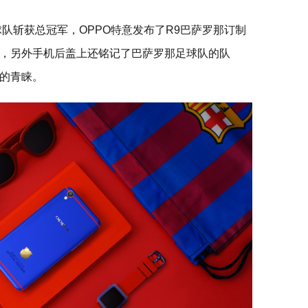
球队斩获总冠军，OPPO特意发布了R9巴萨罗那订制
，另外手机后盖上还铭记了巴萨罗那足球队的队
的青睐。