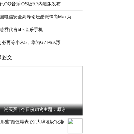
讯QQ音乐iOS版9.7内测版发布
国电信安全高峰论坛酷派锋尚Max为
慧乔代言bbk音乐手机
何必再等小米5，华为G7 Plus漂
荐图文
潮买买 | 今日份购物主题：原谅
那些“颜值爆表”的“大牌垃圾”化妆