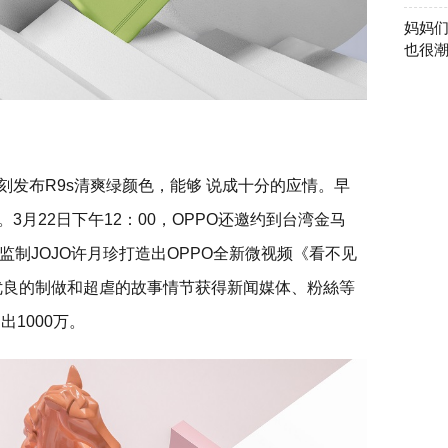
妈妈
也很
刻发布R9s清爽绿颜色，能够 说成十分的应情。早
3月22日下午12：00，OPPO还邀约到台湾金马
制JOJO许月珍打造出OPPO全新微视频《看不见
优良的制做和超虐的故事情节获得新闻媒体、粉絲等
1000万。