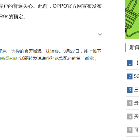
了客户的普遍关心。此前，OPPO官方网宣布发布
R9s的预定。
新
【
1
5
2
三
3
最
4
买
5
可
6