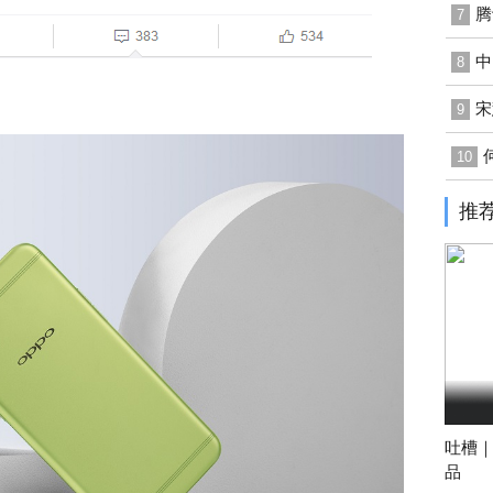
腾
7
中
8
宋
9
10
推
吐槽｜
品